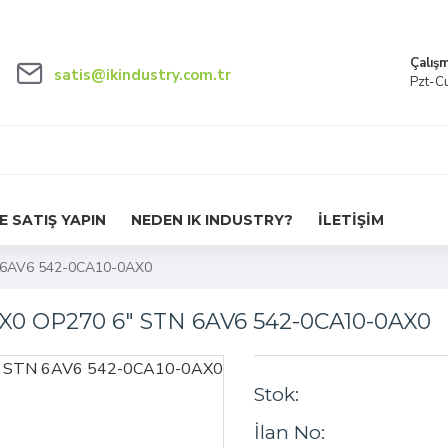
Çalışm
satis@ikindustry.com.tr
Pzt-C
E SATIŞ YAPIN
NEDEN IK INDUSTRY?
İLETİŞİM
 6AV6 542-0CA10-0AX0
X0 OP270 6" STN 6AV6 542-0CA10-0AX0
Stok:
İlan No: