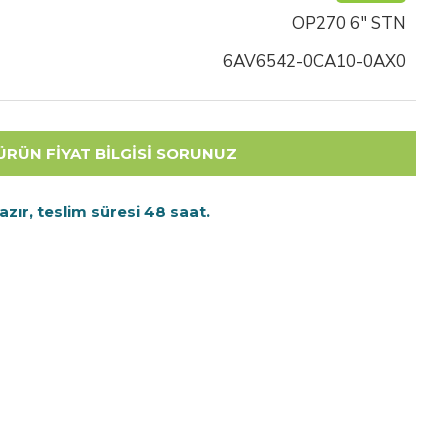
OP270 6" STN
6AV6542-0CA10-0AX0
ÜN FİYAT BİLGİSİ SORUNUZ
ır, teslim süresi 48 saat.