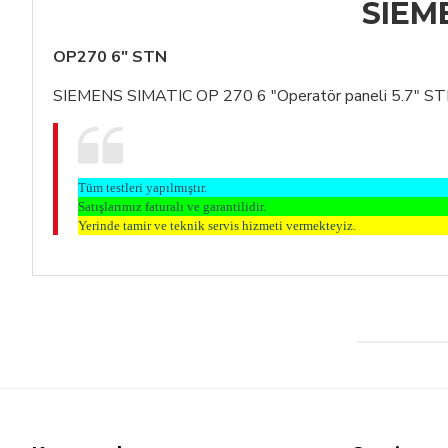
SIEM
OP270 6" STN
SIEMENS SIMATIC OP 270 6 "Operatör paneli 5.7" STN ren
Tüm testleri yapılmıştır.
Satışlarımız faturalı ve garantilidir.
Yerinde tamir ve teknik servis hizmeti vermekteyiz.