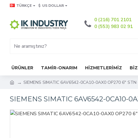
TÜRKÇE
$
US DOLLAR
0 (216) 701 2101
0 (553) 983 02 91
ÜRÜNLER
TAMİR-ONARIM
HİZMETLERİMİZ
BİZ
SIEMENS SIMATIC 6AV6542-0CA10-0AX0 OP270 6" STN
SIEMENS SIMATIC 6AV6542-0CA10-0A