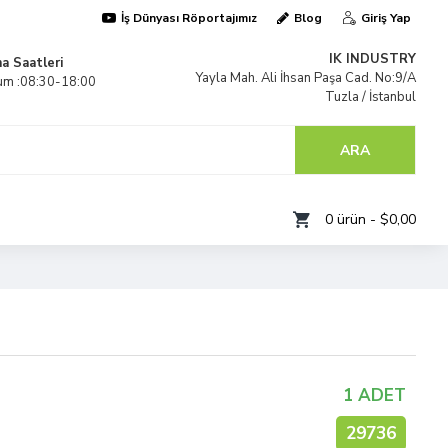
İş Dünyası Röportajımız
Blog
Giriş Yap
IK INDUSTRY
a Saatleri
Yayla Mah. Ali İhsan Paşa Cad. No:9/A
um :08:30-18:00
Tuzla / İstanbul
TÜRKİYE
ARA
0 ürün - $0,00
1 ADET
29736