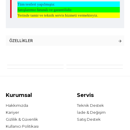
Tüm testleri yapılmıştır.
Satışlarımız faturalı ve garantilidir.
Yerinde tamir ve teknik servis hizmeti vermekteyiz.
ÖZELLIKLER
Kurumsal
Servis
Hakkımızda
Teknik Destek
Kariyer
İade & Değişim
Gizlilik & Güvenlik
Satış Destek
Kullanıcı Politikası