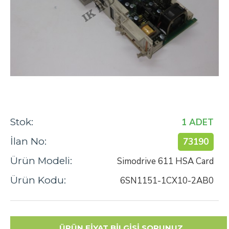
Stok:
1 ADET
İlan No:
73190
Ürün Modeli:
Simodrive 611 HSA Card
Ürün Kodu:
6SN1151-1CX10-2AB0
ÜRÜN FİYAT BİLGİSİ SORUNUZ